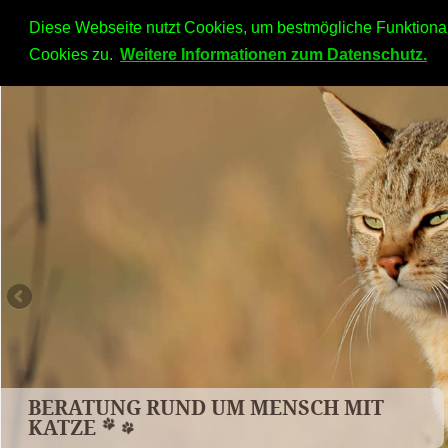
Diese Webseite nutzt Cookies, um bestmögliche Funktional
Startseite
Verhaltensberatung
BARF S
Cookies zu.
Weitere Informationen zum Datenschutz.
BERATUNG RUND UM MENSCH MIT
KATZE